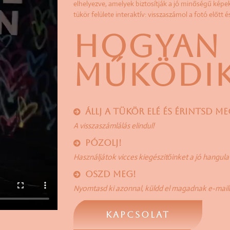
elhelyezve, amelyek biztosítják a jó minőségű képek
tükör felülete interaktív: visszaszámol a fotó előtt 
HOGYAN
MŰKÖDIK
ÁLLJ A TÜKÖR ELÉ ÉS ÉRINTSD M
A visszaszámlálás elindul!
PÓZOLJ!
Használjátok vicces kiegészitőinket a jó hangul
OSZD MEG!
Nyomtasd ki azonnal, küldd el magadnak e-mail
KAPCSOLAT