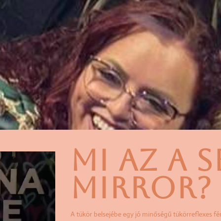
MI AZ A S
MIRROR?
A tükör belsejébe egy jó minőségű tükörreflexes 